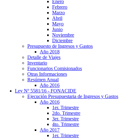
Enero
Febrero
Marzo
Abril
Mayo
Junio
Noviembre
Diciembre
Presupuesto de Ingresos y Gastos
Año 2018
Detalle de Viajes
Inventario
Funcionarios Comisionados
Otras Informaciones
Resúmen Anual
Año 2016
Ley Nº 5581/16 - FONACIDE
Ejecución Presupuestaria de Ingresos y Gastos
Año 2016
1er. Trimestre
2do. Trimestre
3er. Trimestre
4to. Trimestre
Año 2017
1er. Trimestre